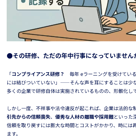
●
その研修、ただの年中行事になっていません
できるリーダーに
ームのお悩み相談室
の「仕事の道具箱
「
コンプライアンス研修？
毎年 eラーニングを受けてい
には結びついていない」——そんな声を耳にすることは少
多くの企業で研修自体は実施されているものの、形骸化し
しかし一度、不祥事や法令違反が起これば、企業は法的な
引先からの信頼喪失
、
優秀な人材の離職や採用難
といった
信頼を取り戻すには膨大な時間とコストがかかり、時には
ます。