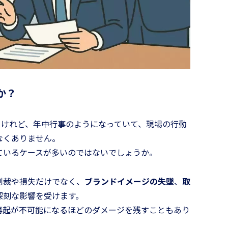
か？
なるため
リーダーのための問題解決
」
手法［スピードアップ編］
るけれど、年中行事のようになっていて、現場の行動
なくありません。
ているケースが多いのではないでしょうか。
制裁や損失だけでなく、
ブランドイメージの失墜
、
取
深刻な影響を受けます。
再起が不可能になるほどのダメージを残すこともあり