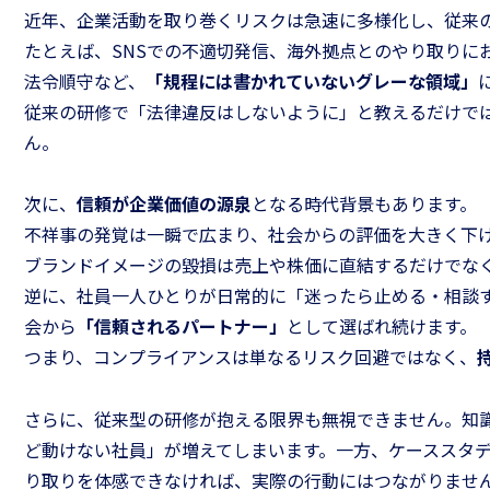
近年、企業活動を取り巻くリスクは急速に多様化し、従来
たとえば、SNSでの不適切発信、海外拠点とのやり取りに
法令順守など、
「規程には書かれていないグレーな領域」
従来の研修で「法律違反はしないように」と教えるだけで
ん。
次に、
信頼が企業価値の源泉
となる時代背景もあります。
不祥事の発覚は一瞬で広まり、社会からの評価を大きく下
ブランドイメージの毀損は売上や株価に直結するだけでな
逆に、社員一人ひとりが日常的に「迷ったら止める・相談
会から
「信頼されるパートナー」
として選ばれ続けます。
つまり、コンプライアンスは単なるリスク回避ではなく、
さらに、従来型の研修が抱える限界も無視できません。知
ど動けない社員」が増えてしまいます。一方、ケーススタ
り取りを体感できなければ、実際の行動にはつながりませ