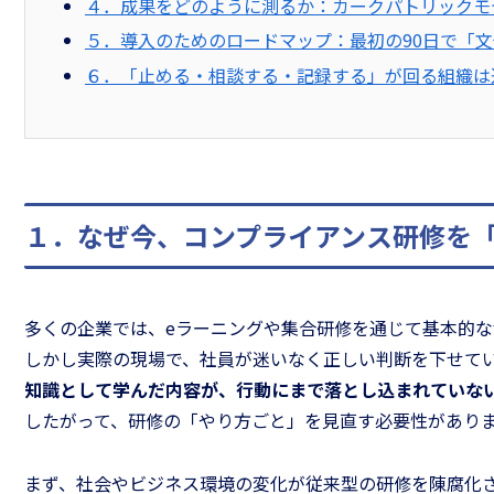
４．成果をどのように測るか：カークパトリックモ
５．導入のためのロードマップ：最初の90日で「
６．「止める・相談する・記録する」が回る組織は
１．なぜ今、コンプライアンス研修を
多くの企業では、eラーニングや集合研修を通じて基本的
しかし実際の現場で、社員が迷いなく正しい判断を下せて
知識として学んだ内容が、行動にまで落とし込まれていな
したがって、研修の「やり方ごと」を見直す必要性があり
まず、社会やビジネス環境の変化が従来型の研修を陳腐化