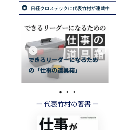
日経クロステックに代表竹村が連載中
ため
リーダーのための問題解決
手法［スピードアップ編］
チ
ー 代表竹村の著書 ー