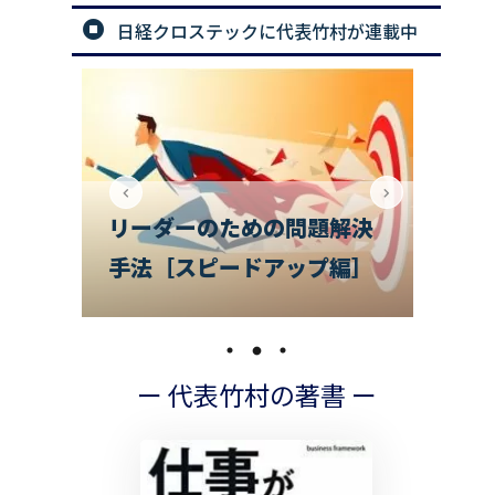
日経クロステックに代表竹村が連載中
解決
で
編］
チームのお悩み相談室
の
ー 代表竹村の著書 ー