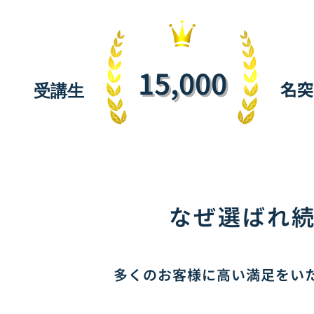
15,000
名突
受講生
なぜ選ばれ
多くのお客様に高い満足をい