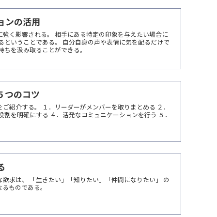
ョンの活用
に強く影響される。 相手にある特定の印象を与えたい場合に
るということである。 自分自身の声や表情に気を配るだけで
気持ちを汲み取ることができる。
５つのコツ
ご紹介する。 １．リーダーがメンバーを取りまとめる ２．
役割を明確にする ４．活発なコミュニケーションを行う ５．
る
欲求は、 「生きたい」「知りたい」「仲間になりたい」 の
なるものである。