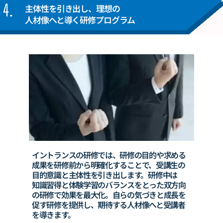
4.
主体性を引き出し、理想の
人材像へと導く研修プログラム
イントランスの研修では、研修の目的や求める
成果を
研修前から明確化することで、受講生
の
目的意識と
主体性を引き出します。
研修中は
知識習得と体験学習のバランスを
とった双方向
の研修で効果を最大化。
自らの気づきと成長を
促す研修を提供し、
期待する
人材像へと受講者
を導きます。