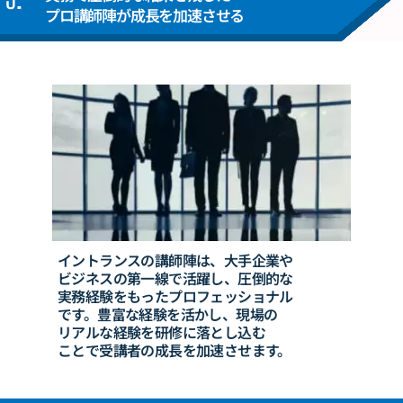
プロ講師陣が成長を加速させる
イントランスの講師陣は、大手企業や
ビジネスの
第一線で活躍し、圧倒的な
実務
経験をもった
プロフェッショナル
です。
豊富な経験を活かし、
現場の
リアルな経験を
研修に落とし込む
ことで
受講者の成長を加速
させます。