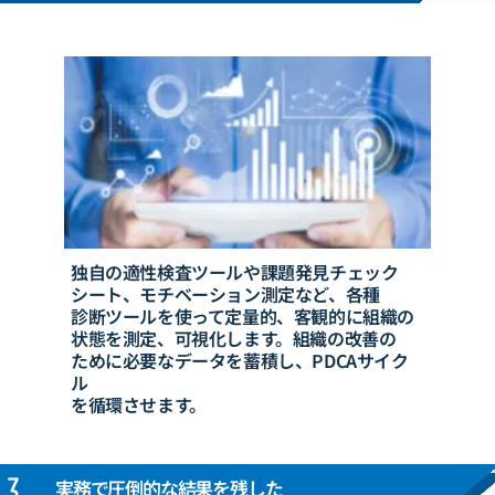
独自の適性検査ツールや課題発見チェック
シート、
モチベーション測定など、各種
診断
ツールを使って
定量的、客観的に組織の
状態を測定、可視化します。
組織の改善の
ために
必要なデータを蓄積し、
PDCAサイク
ル
を
循環させます。
3.
実務で圧倒的な結果を残した