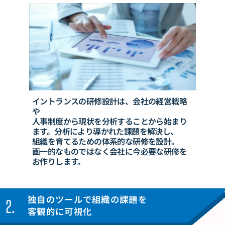
イントランスの研修設計は、会社の経営戦略
や
人事制度から現状を分析することから
始まり
ます。
分析により導かれた課題を解決し、
組織を育てるため
の体系的な
研修を
設計。
画一的なものではなく会社に
今必要な
研修を
お作りします。
独自のツールで組織の
課題を
2.
客観的に可視化