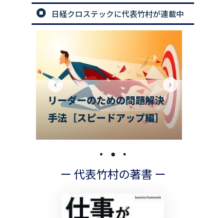
日経クロステックに代表竹村が連載中
解決
で
編］
チームのお悩み相談室
の
ー 代表竹村の著書 ー