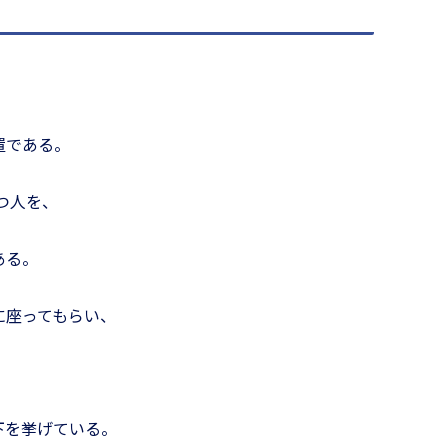
置である。
つ人を、
ある。
に座ってもらい、
下を挙げている。