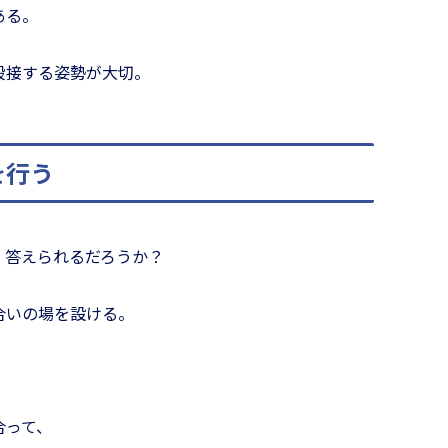
ある。
段接する姿勢が大切。
を行う
、答えられるだろうか？
合いの場を設ける。
合って、