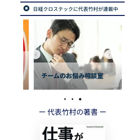
日経クロステックに代表竹村が連載中
解決
で
編］
チームのお悩み相談室
の
ー 代表竹村の著書 ー