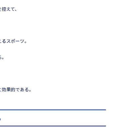
を控えて、
えるスポーツ。
る。
と効果的である。
る