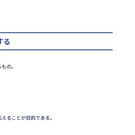
する
るもの。
、
伝えることが目的である。