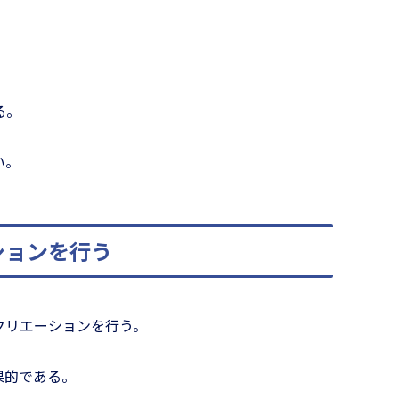
る。
い。
問題解決
ップ編］
チームのお悩み相談室
ションを行う
クリエーションを行う。
果的である。