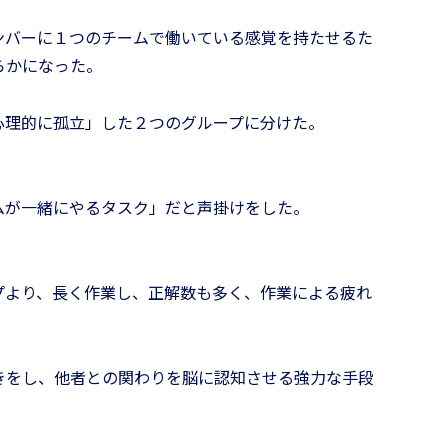
ンバーに１つのチームで働いている感覚を持たせるた
らかになった。
心理的に孤立」した２つのグループに分けた。
問題解決
ムが一緒にやるタスク」だと声掛けをした。
。
ップ編］
チームのお悩み相談室
プより、長く作業し、正解数も多く、作業による疲れ
きをし、他者との関わりを脳に認知させる強力な手段