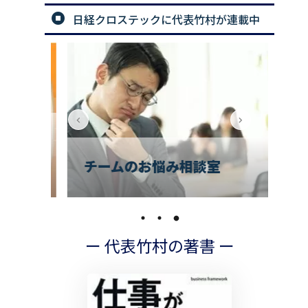
日経クロステックに代表竹村が連載中
解決
で
編］
チームのお悩み相談室
の
ー 代表竹村の著書 ー