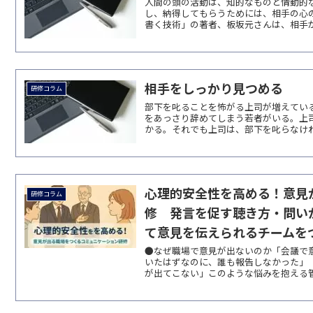
人間の頭の活動は、知的なものと情動的
し、納得してもらうためには、相手の心
書く技術」の著者、板坂元さんは、相手が
相手をしっかり見つめる
研修コラム
部下を叱ることを怖がる上司が増えてい
をあっさり辞めてしまう若者がいる。上
かる。それでも上司は、部下を叱らなけれ
心理的安全性を高める！意見
研修コラム
修 発言を促す聴き方・問い
て意見を伝えられるチームを
●なぜ職場で意見が出ないのか「会議で
いたはずなのに、誰も報告しなかった」
が出てこない」このような悩みを抱える管