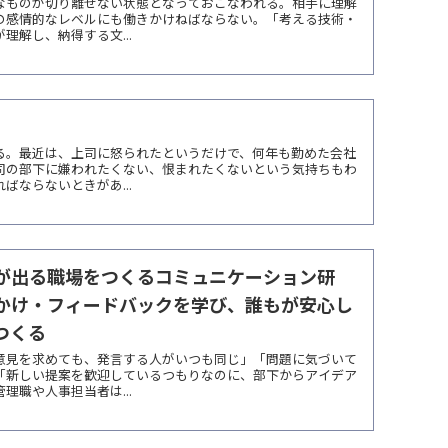
なものが切り離せない状態となっておこなわれる。相手に理解
の感情的なレベルにも働きかけねばならない。「考える技術・
理解し、納得する文...
る。最近は、上司に怒られたというだけで、何年も勤めた会社
司の部下に嫌われたくない、恨まれたくないという気持ちもわ
ばならないときがあ...
が出る職場をつくるコミュニケーション研
かけ・フィードバックを学び、誰もが安心し
つくる
意見を求めても、発言する人がいつも同じ」「問題に気づいて
「新しい提案を歓迎しているつもりなのに、部下からアイデア
理職や人事担当者は...