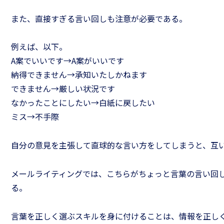
また、直接すぎる言い回しも注意が必要である。
例えば、以下。
A案でいいです→A案がいいです
納得できません→承知いたしかねます
できません→厳しい状況です
リーダーのための問題解決
なかったことにしたい→白紙に戻したい
ミス→不手際
手法［スピードアップ編］
チーム
自分の意見を主張して直球的な言い方をしてしまうと、互
メールライティングでは、こちらがちょっと言葉の言い回
る。
言葉を正しく選ぶスキルを身に付けることは、情報を正し