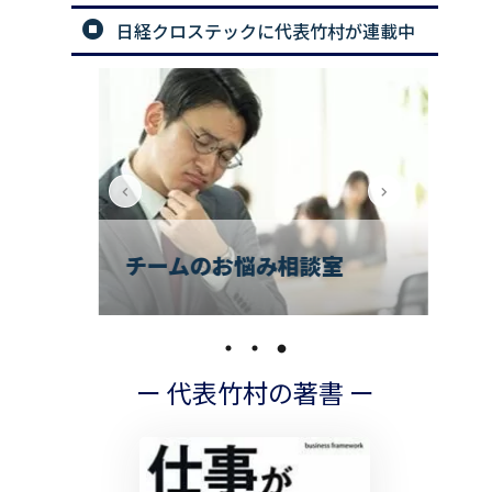
日経クロステックに代表竹村が連載中
できるリーダーになるため
悩み相談室
の「仕事の道具箱」
ー 代表竹村の著書 ー