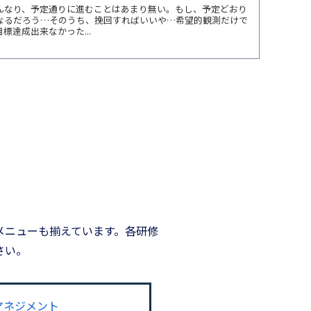
んなり、予定通りに進むことはあまり無い。もし、予定どおり
なるだろう…そのうち、挽回すればいいや…希望的観測だけで
達成出来なかった...
メニューも揃えています。各研修
さい。
マネジメント