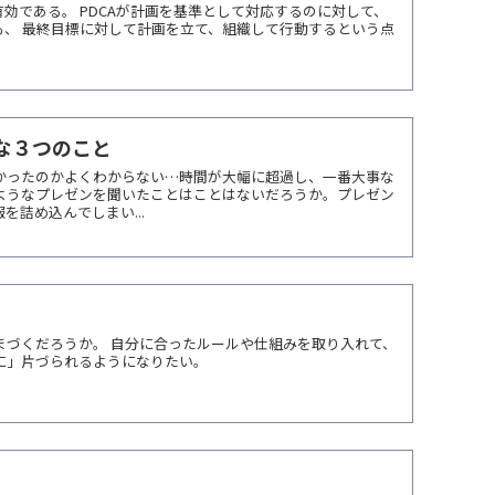
有効である。 PDCAが計画を基準として対応するのに対して、
も、 最終目標に対して計画を立て、組織して行動するという点
な３つのこと
かったのかよくわからない…時間が大幅に超過し、一番大事な
ようなプレゼンを聞いたことはことはないだろうか。プレゼン
詰め込んでしまい...
まづくだろうか。 自分に合ったルールや仕組みを取り入れて、
に」片づられるようになりたい。