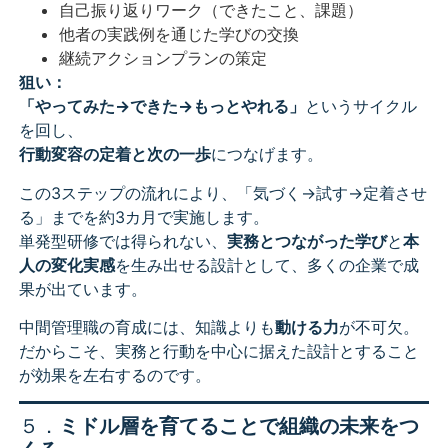
自己振り返りワーク（できたこと、課題）
他者の実践例を通じた学びの交換
継続アクションプランの策定
狙い：
「やってみた→できた→もっとやれる」
というサイクル
を回し、
行動変容の定着と次の一歩
につなげます。
この3ステップの流れにより、「気づく→試す→定着させ
る」までを約3カ月で実施します。
単発型研修では得られない、
実務とつながった学び
と
本
人の変化実感
を生み出せる設計として、多くの企業で成
果が出ています。
中間管理職の育成には、知識よりも
動ける力
が不可欠。
だからこそ、実務と行動を中心に据えた設計とすること
が効果を左右するのです。
５．
ミドル層を育てることで組織の未来をつ