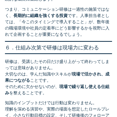
つまり、コミュニケーション研修は一過性の施策ではな
く、
長期的に組織を強くする投資
です。人事担当者とし
ては、「今このタイミングで導入すること」が、数年後
の職場環境や社員の定着率にどう影響するかを視野に入
れて企画することが重要になるでしょう。
６．仕組み次第で研修は現場力に変わる
研修は、受講したその日だけ盛り上がって終わってしま
っては意味がありません。
大切なのは、学んだ知識やスキルが
現場で活かされ、成
果につながる
ことです。
そのために欠かせないのが、
現場で繰り返し使える仕組
み
を整えることです。
知識のインプットだけでは行動は変わりません。
理解を深める演習や、実際の場面を想定したロールプレ
イ、小さな行動目標の設定、そして研修後のフォローア