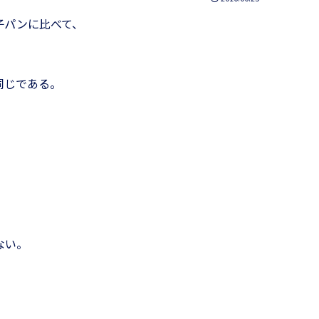
子パンに比べて、
同じである。
ない。