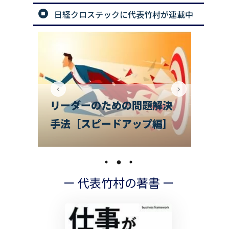
日経クロステックに代表竹村が連載中
解決
で
編］
チームのお悩み相談室
の
ー 代表竹村の著書 ー