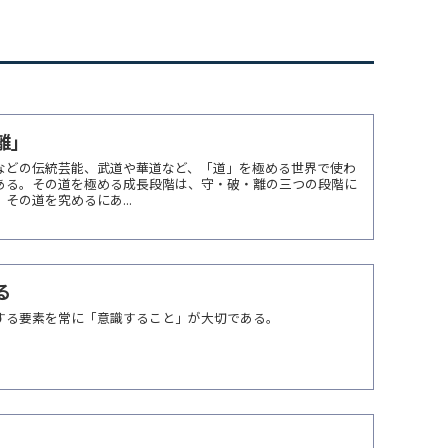
離」
などの伝統芸能、武道や華道など、「道」を極める世界で使わ
ある。その道を極める成長段階は、守・破・離の三つの段階に
その道を究めるにあ...
る
する要素を常に「意識すること」が大切である。