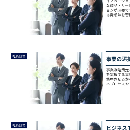
イノベーショ
な商品・サー
ョンが必要で
る発想法を習得
社員研修
事業の選
事業戦略策定
を実現する事
集中させるか
本プロセスやフ
社員研修
ビジネス