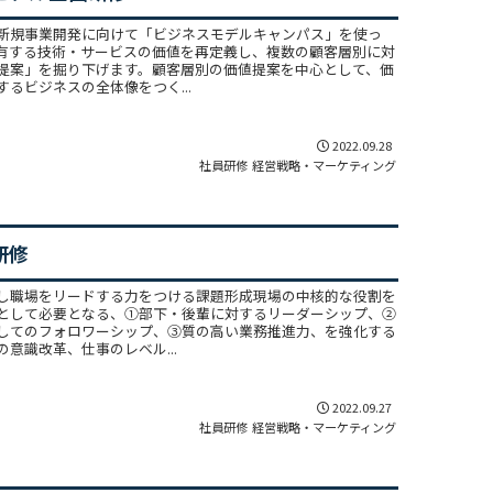
新規事業開発に向けて「ビジネスモデルキャンパス」を使っ
有する技術・サービスの価値を再定義し、複数の顧客層別に対
提案」を掘り下げます。顧客層別の価値提案を中心として、価
るビジネスの全体像をつく...
2022.09.28
社員研修
経営戦略・マーケティング
問題解決
研修
ップ編］
チームのお悩み相談室
し職場をリードする力をつける課題形成現場の中核的な役割を
として必要となる、①部下・後輩に対するリーダーシップ、②
してのフォロワーシップ、③質の高い業務推進力、を強化する
意識改革、仕事のレベル...
2022.09.27
社員研修
経営戦略・マーケティング