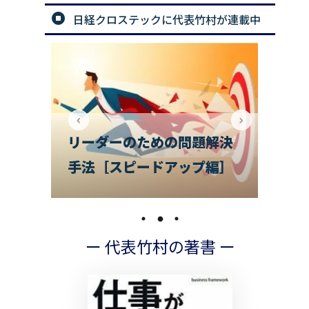
日経クロステックに代表竹村が連載中
解決
で
編］
チームのお悩み相談室
の
ー 代表竹村の著書 ー