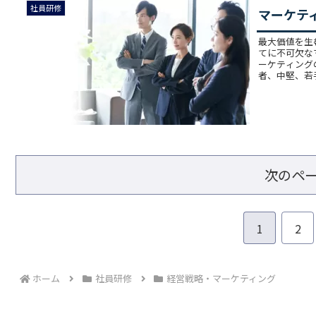
社員研修
マーケテ
最大価値を生
てに不可欠な
ーケティン
者、中堅、若手
次のペ
1
2
ホーム
社員研修
経営戦略・マーケティング