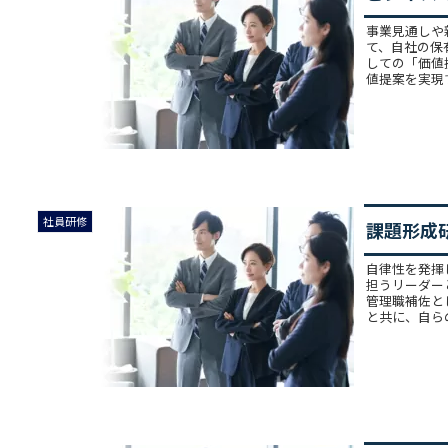
事業見通しや
て、自社の保
しての「価値
値提案を実現す
きるリーダーになるため
リーダーのための
社員研修
課題形成
「仕事の道具箱」
手法［スピードア
自律性を発揮
担うリーダー
管理職補佐と
と共に、自らの