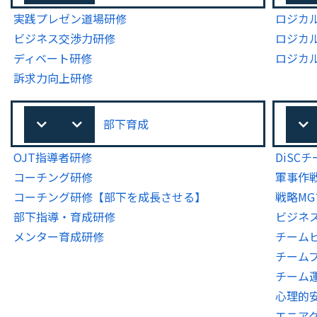
実践プレゼン道場研修
ロジカ
ビジネス交渉力研修
ロジカ
ディベート研修
ロジカ
訴求力向上研修
部下育成
OJT指導者研修
DiSC
コーチング研修
軍事作
コーチング研修【部下を成長させる】
戦略M
部下指導・育成研修
ビジネ
メンター育成研修
チーム
チーム
チーム
心理的
エニア