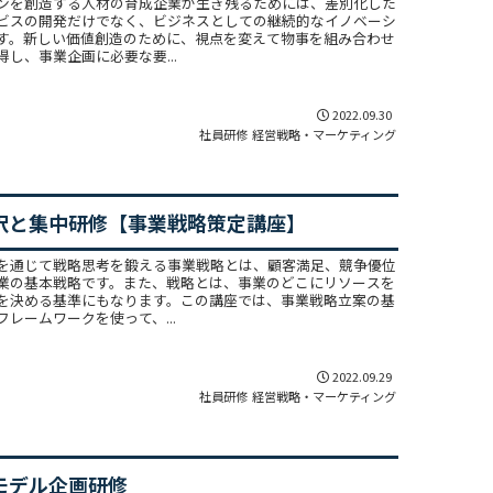
ンを創造する人材の育成企業が生き残るためには、差別化した
ビスの開発だけでなく、ビジネスとしての継続的なイノベーシ
す。新しい価値創造のために、視点を変えて物事を組み合わせ
し、事業企画に必要な要...
2022.09.30
社員研修
経営戦略・マーケティング
択と集中研修【事業戦略策定講座】
を通じて戦略思考を鍛える事業戦略とは、顧客満足、競争優位
業の基本戦略です。また、戦略とは、事業のどこにリソースを
を決める基準にもなります。この講座では、事業戦略立案の基
レームワークを使って、...
2022.09.29
社員研修
経営戦略・マーケティング
モデル企画研修