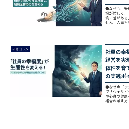
●なぜ今、後
場が忙しく、
質に差がある
せん。人事担当
研修コラム
社員の幸
経営を実
体性を育
の実践ポ
●なぜ今「ウ
で「ウェルビ
や心身の健康
経営の考え方で