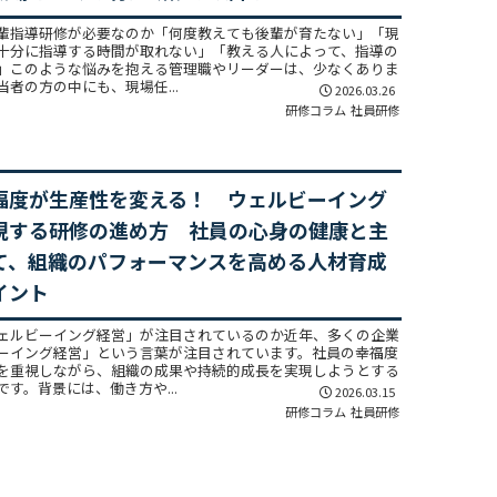
輩指導研修が必要なのか「何度教えても後輩が育たない」「現
十分に指導する時間が取れない」「教える人によって、指導の
」このような悩みを抱える管理職やリーダーは、少なくありま
者の方の中にも、現場任...
2026.03.26
研修コラム
社員研修
福度が生産性を変える！ ウェルビーイング
現する研修の進め方 社員の心身の健康と主
て、組織のパフォーマンスを高める人材育成
イント
ェルビーイング経営」が注目されているのか近年、多くの企業
ーイング経営」という言葉が注目されています。社員の幸福度
を重視しながら、組織の成果や持続的成長を実現しようとする
す。背景には、働き方や...
2026.03.15
研修コラム
社員研修