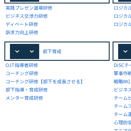
実践プレゼン道場研修
ロジカ
ビジネス交渉力研修
ロジカ
ディベート研修
ロジカ
訴求力向上研修
部下育成
OJT指導者研修
DiSC
コーチング研修
軍事作
コーチング研修【部下を成長させる】
戦略M
部下指導・育成研修
ビジネ
メンター育成研修
チーム
チーム
チーム
心理的
エニア