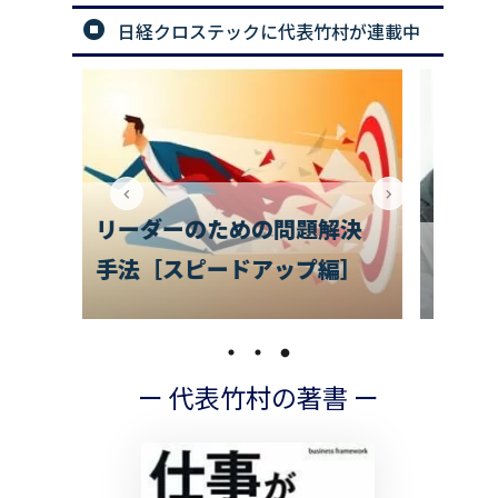
日経クロステックに代表竹村が連載中
解決
で
編］
チームのお悩み相談室
の
ー 代表竹村の著書 ー