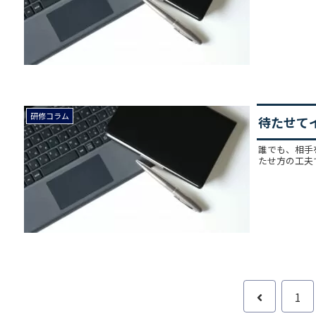
研修コラム
待たせて
誰でも、相手
たせ方の工夫
1