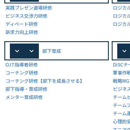
実践プレゼン道場研修
ロジカ
ビジネス交渉力研修
ロジカ
ディベート研修
ロジカ
訴求力向上研修
部下育成
OJT指導者研修
DiSC
コーチング研修
軍事作
コーチング研修【部下を成長させる】
戦略M
部下指導・育成研修
ビジネ
メンター育成研修
チーム
チーム
チーム
心理的
エニア