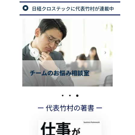
日経クロステックに代表竹村が連載中
解決
で
編］
チームのお悩み相談室
の
ー 代表竹村の著書 ー